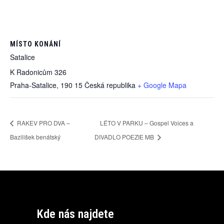
MÍSTO KONÁNÍ
Satalice
K Radonicům 326
Praha-Satalice
,
190 15
Česká republika
+ Google Mapa
RAKEV PRO DVA –
LÉTO V PARKU – Gospel Voices a
Bazilišek benátský
DIVADLO POEZIE MB
Kde nás najdete