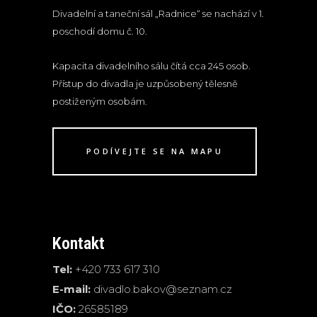
Divadelní a taneční sál „Radnice“ se nachází v 1.
poschodí domu č. 10.
Kapacita divadelního sálu čítá cca 245 osob.
Přístup do divadla je uzpůsobený tělesně
postiženým osobám.
PODÍVEJTE SE NA MAPU
Kontakt
Tel:
+420 733 617 310
E-mail:
divadlo.bakov@seznam.cz
IČO:
26585189