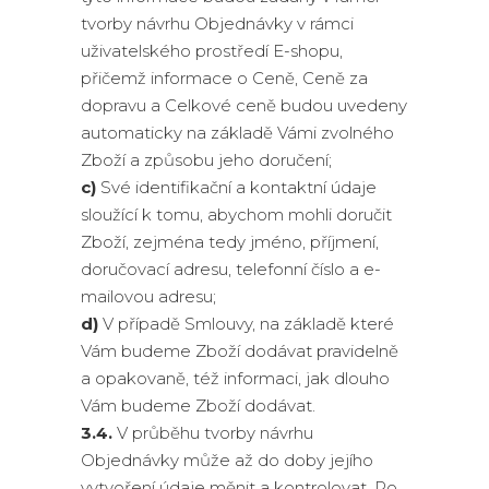
tvorby návrhu Objednávky v rámci
uživatelského prostředí E-shopu,
přičemž informace o Ceně, Ceně za
dopravu a Celkové ceně budou uvedeny
automaticky na základě Vámi zvolného
Zboží a způsobu jeho doručení;
c)
Své identifikační a kontaktní údaje
sloužící k tomu, abychom mohli doručit
Zboží, zejména tedy jméno, příjmení,
doručovací adresu, telefonní číslo a e-
mailovou adresu;
d)
V případě Smlouvy, na základě které
Vám budeme Zboží dodávat pravidelně
a opakovaně, též informaci, jak dlouho
Vám budeme Zboží dodávat.
3.4.
V průběhu tvorby návrhu
Objednávky může až do doby jejího
vytvoření údaje měnit a kontrolovat. Po