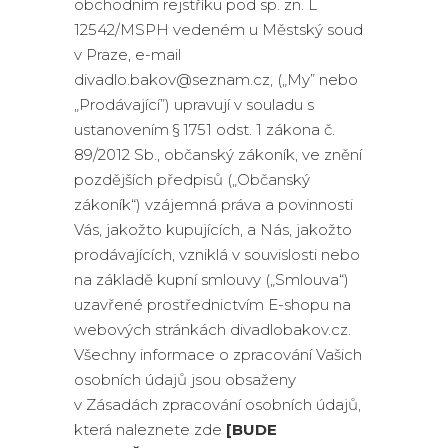
obchodním rejstříku pod sp. zn. L
12542/MSPH vedeném u Městský soud
v Praze, e-mail
divadlo.bakov@seznam.cz, („My” nebo
„Prodávající”) upravují v souladu s
ustanovením § 1751 odst. 1 zákona č.
89/2012 Sb., občanský zákoník, ve znění
pozdějších předpisů („Občanský
zákoník“) vzájemná práva a povinnosti
Vás, jakožto kupujících, a Nás, jakožto
prodávajících, vzniklá v souvislosti nebo
na základě kupní smlouvy („Smlouva“)
uzavřené prostřednictvím E-shopu na
webových stránkách divadlobakov.cz.
Všechny informace o zpracování Vašich
osobních údajů jsou obsaženy
v Zásadách zpracování osobních údajů,
která naleznete zde
[BUDE