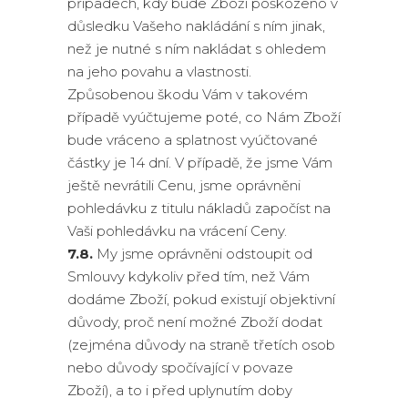
případech, kdy bude Zboží poškozeno v
důsledku Vašeho nakládání s ním jinak,
než je nutné s ním nakládat s ohledem
na jeho povahu a vlastnosti.
Způsobenou škodu Vám v takovém
případě vyúčtujeme poté, co Nám Zboží
bude vráceno a splatnost vyúčtované
částky je 14 dní. V případě, že jsme Vám
ještě nevrátili Cenu, jsme oprávněni
pohledávku z titulu nákladů započíst na
Vaši pohledávku na vrácení Ceny.
7.8.
My jsme oprávněni odstoupit od
Smlouvy kdykoliv před tím, než Vám
dodáme Zboží, pokud existují objektivní
důvody, proč není možné Zboží dodat
(zejména důvody na straně třetích osob
nebo důvody spočívající v povaze
Zboží), a to i před uplynutím doby