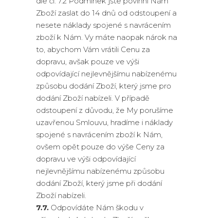
dle čl. 7.2 Podmínek jste povinní Nám
Zboží zaslat do 14 dnů od odstoupení a
nesete náklady spojené s navrácením
zboží k Nám. Vy máte naopak nárok na
to, abychom Vám vrátili Cenu za
dopravu, avšak pouze ve výši
odpovídající nejlevnějšímu nabízenému
způsobu dodání Zboží, který jsme pro
dodání Zboží nabízeli. V případě
odstoupení z důvodu, že My porušíme
uzavřenou Smlouvu, hradíme i náklady
spojené s navrácením zboží k Nám,
ovšem opět pouze do výše Ceny za
dopravu ve výši odpovídající
nejlevnějšímu nabízenému způsobu
dodání Zboží, který jsme při dodání
Zboží nabízeli.
7.7.
Odpovídáte Nám škodu v