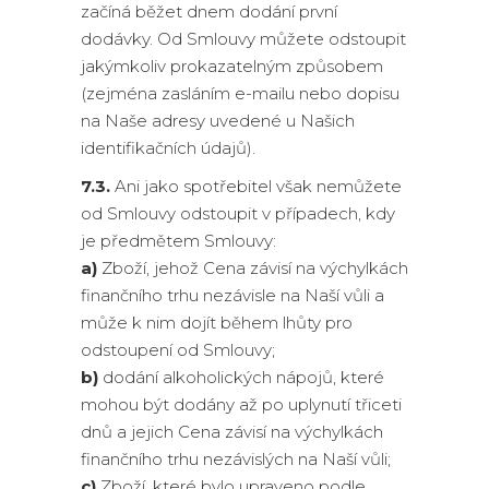
začíná běžet dnem dodání první
dodávky. Od Smlouvy můžete odstoupit
jakýmkoliv prokazatelným způsobem
(zejména zasláním e-mailu nebo dopisu
na Naše adresy uvedené u Našich
identifikačních údajů).
7.3.
Ani jako spotřebitel však nemůžete
od Smlouvy odstoupit v případech, kdy
je předmětem Smlouvy:
a)
Zboží, jehož Cena závisí na výchylkách
finančního trhu nezávisle na Naší vůli a
může k nim dojít během lhůty pro
odstoupení od Smlouvy;
b)
dodání alkoholických nápojů, které
mohou být dodány až po uplynutí třiceti
dnů a jejich Cena závisí na výchylkách
finančního trhu nezávislých na Naší vůli;
c)
Zboží, které bylo upraveno podle