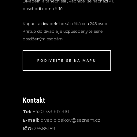
Divadelní a taneční sál „Radnice“ se nachází v 1.
poschodí domu č. 10.
Kapacita divadelního sálu čítá cca 245 osob.
Přístup do divadla je uzpůsobený tělesně
postiženým osobám.
PODÍVEJTE SE NA MAPU
Kontakt
Tel:
+420 733 617 310
E-mail:
divadlo.bakov@seznam.cz
IČO:
26585189